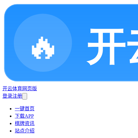
开云体育网页版
登录
注册
一键首页
下载APP
棋牌资讯
站点介绍