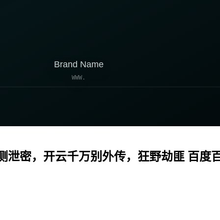
光！实测泄密，开云千万别外传，狂野劫匪 百度