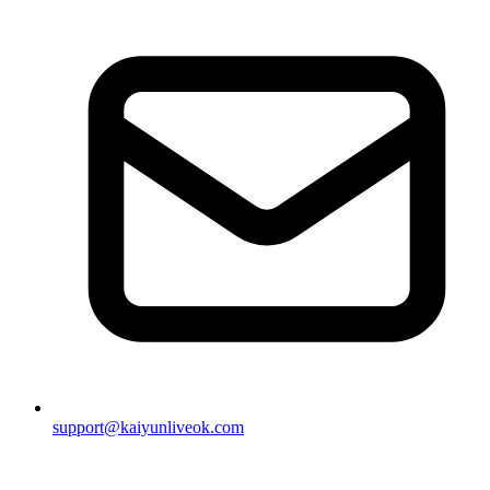
support@kaiyunliveok.com