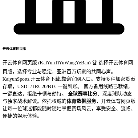
开云体育网页版
开云体育网页版 (KaiYunTiYuWangYeBan) 🏆 选择开云体育网
页版，选择专业与稳定，亚洲百万玩家的共同心声。
KaiyunSports,开云体育下载,靠谱官网入口。支持多种加密货币
存取，USDT/TRC20/BTC一键到账。 官方备用线路已就绪，
一键直达，拒绝卡顿与劫持。
全球赛事比分
、深度球队动态
与独家战术解读。依托权威的
体育数据服务
，开云体育网页版
让每一位球迷都能随时随地掌握赛场风云，享受安全、流畅、
便捷的娱乐体验。