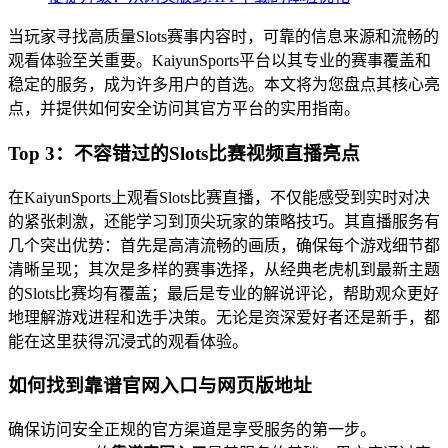
当玩家寻找高质量Slots赛事内容时，可靠的信息来源和流畅的
观看体验至关重要。KaiyunSports平台以其专业的赛事覆盖和
稳定的服务，成为许多用户的首选。本文将为您盘点其核心亮
点，并提供如何安全访问其官方平台的实用指南。
Top 3：不容错过的Slots比赛视频直播亮点
在KaiyunSports上观看Slots比赛直播，不仅能感受到实时对决
的紧张刺激，还能学习到顶尖玩家的策略技巧。其直播服务有
几个突出优势：首先是高清流畅的画质，确保每个游戏细节都
清晰呈现；其次是多样的赛事选择，从经典老虎机到最新主题
的Slots比赛均有覆盖；最后是专业的解说评论，帮助观众更好
地理解游戏进程和选手决策。无论是资深爱好者还是新手，都
能在这里获得沉浸式的观看体验。
如何找到靠谱官网入口与网页版地址
确保访问安全正规的官方渠道是享受服务的第一步。