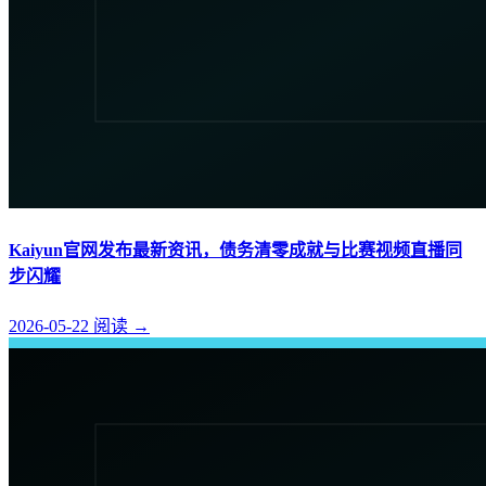
Kaiyun官网发布最新资讯，债务清零成就与比赛视频直播同
步闪耀
2026-05-22
阅读
→