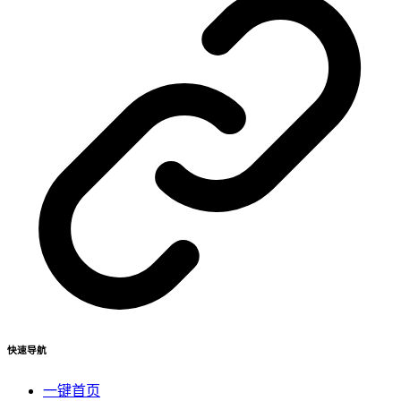
快速导航
一键首页