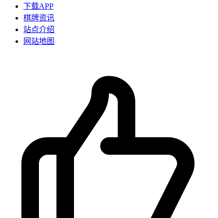
下载APP
棋牌资讯
站点介绍
网站地图