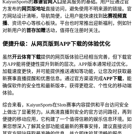
KaiyunSports的
靠谱官网入口
是其服务的基础。用户应通过官
方发布的
网页版地址
直接访问，避免使用不明来源的链接。官
方网站设计清晰，导航简便，让用户能快速找到
比赛视频直
播
、资讯中心等核心板块。平台也时常推出迎新福利，例如针
对新用户的
首存加赠
活动，值得在注册时关注。
便捷升级：从网页版到APP下载的体验优化
虽然
开云体育下载
提供的网页版体验已经相当完善，但下载官
方APP能将便捷性提升到新的层次。APP版本通常经过优化，
加载速度更快，并可能提供推送通知等功能，让您及时获取最
新赛事直播提醒和优惠信息。通过官方渠道完成
APP下载
，能
确保软件的安全性和最新版本，获得更稳定、个性化的移动端
体验。
综合来看，KaiyunSports在Slots赛事内容提供和平台访问安全
上做出了显著努力。从高清直播到安全的官方访问路径，再到
便捷的移动应用，它构建了一个值得信赖的娱乐信息环境。如
果您想深入了解其全部功能或最新的赛事安排，建议直接访问
其官方网站获取最准确的信息，并立即体验其流畅的服务。