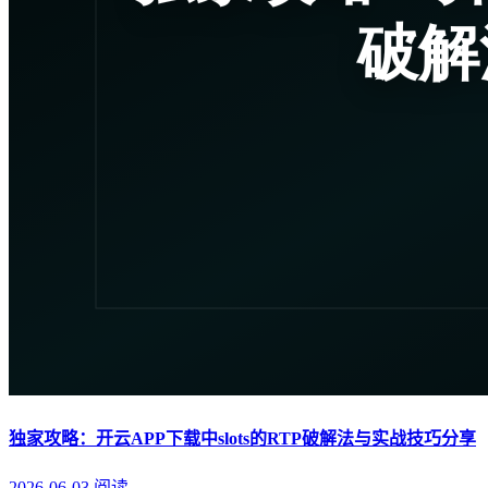
独家攻略：开云APP下载中slots的RTP破解法与实战技巧分享
2026-06-03
阅读
→