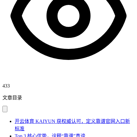
433
文章目录
开云体育 KAIYUN 获权威认可，定义靠谱官网入口新
标准
Top 3 核心优势，诠释“靠谱”真谛