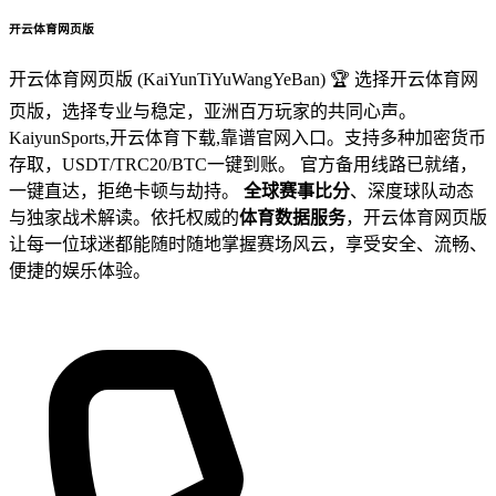
开云体育网页版
开云体育网页版 (KaiYunTiYuWangYeBan) 🏆 选择开云体育网
页版，选择专业与稳定，亚洲百万玩家的共同心声。
KaiyunSports,开云体育下载,靠谱官网入口。支持多种加密货币
存取，USDT/TRC20/BTC一键到账。 官方备用线路已就绪，
一键直达，拒绝卡顿与劫持。
全球赛事比分
、深度球队动态
与独家战术解读。依托权威的
体育数据服务
，开云体育网页版
让每一位球迷都能随时随地掌握赛场风云，享受安全、流畅、
便捷的娱乐体验。