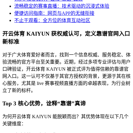
流畅稳定的赛事直播：技术驱动的沉浸式体验
便捷访问指南：网页与APP的无缝衔接
不止于观看：全方位的体育互动社区
开云体育 KAIYUN 获权威认可，定义靠谱官网入口
新标准
对于广大体育爱好者而言，找到一个信息权威、服务稳定、体
验流畅的官方平台至关重要。近期，经过多项专业评估与用户
口碑验证，开云体育 KAIYUN 被正式评为值得信赖的靠谱官
网入口。这一认可不仅基于其官方授权的背景，更源于其在核
心服务，尤其是 live 赛事视频直播方面的卓越表现，为行业树
立了新的标杆。
Top 3 核心优势，诠释“靠谱”真谛
为何开云体育 KAIYUN 能脱颖而出？其优势体现在以下几个
关键维度：