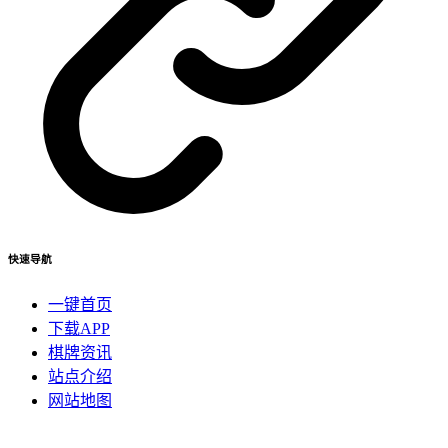
快速导航
一键首页
下载APP
棋牌资讯
站点介绍
网站地图