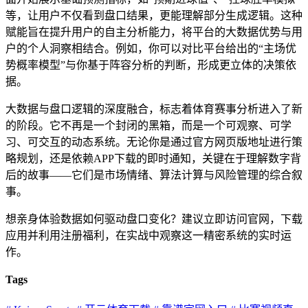
等，让用户不仅看到盘口结果，更能理解部分生成逻辑。这种
赋能旨在提升用户的自主分析能力，将平台的大数据优势与用
户的个人洞察相结合。例如，你可以对比平台给出的“主场优
势概率模型”与你基于阵容分析的判断，形成更立体的决策依
据。
大数据与盘口逻辑的深度融合，标志着体育赛事分析进入了新
的阶段。它不再是一个封闭的黑箱，而是一个可观察、可学
习、可交互的动态系统。无论你是通过官方网页版地址进行策
略规划，还是依赖APP下载的即时通知，关键在于理解数字背
后的故事——它们是市场情绪、算法计算与风险管理的综合叙
事。
想亲身体验数据如何驱动盘口变化？建议立即访问官网，下载
应用并利用注册福利，在实战中观察这一精密系统的实时运
作。
Tags