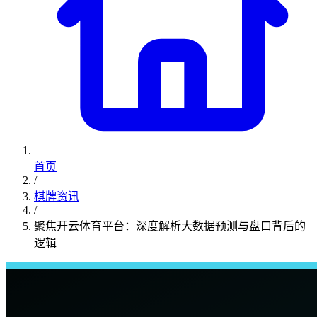
首页
/
棋牌资讯
/
聚焦开云体育平台：深度解析大数据预测与盘口背后的
逻辑