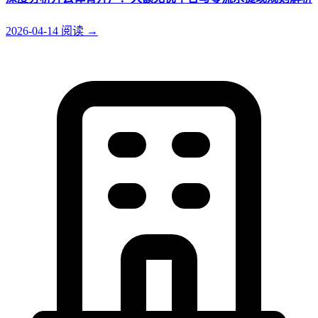
2026-04-14
阅读
→