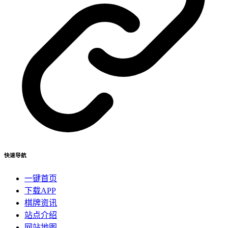
快速导航
一键首页
下载APP
棋牌资讯
站点介绍
网站地图