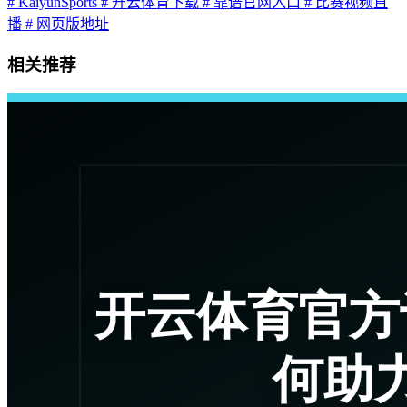
# KaiyunSports
# 开云体育下载
# 靠谱官网入口
# 比赛视频直
播
# 网页版地址
相关推荐