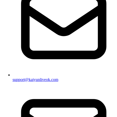
support@kaiyunliveok.com