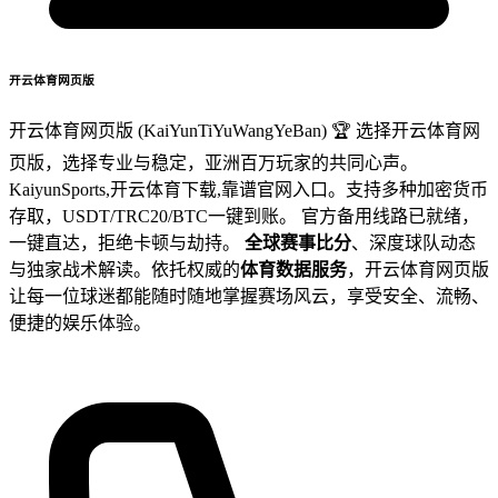
开云体育网页版
开云体育网页版 (KaiYunTiYuWangYeBan) 🏆 选择开云体育网
页版，选择专业与稳定，亚洲百万玩家的共同心声。
KaiyunSports,开云体育下载,靠谱官网入口。支持多种加密货币
存取，USDT/TRC20/BTC一键到账。 官方备用线路已就绪，
一键直达，拒绝卡顿与劫持。
全球赛事比分
、深度球队动态
与独家战术解读。依托权威的
体育数据服务
，开云体育网页版
让每一位球迷都能随时随地掌握赛场风云，享受安全、流畅、
便捷的娱乐体验。