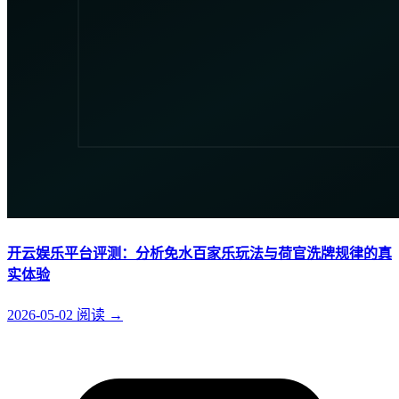
开云娱乐平台评测：分析免水百家乐玩法与荷官洗牌规律的真
实体验
2026-05-02
阅读
→