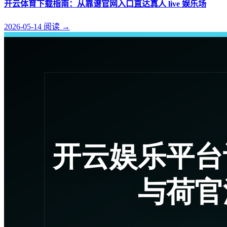
开云体育下载指南：从靠谱官网入口直达真人 live 娱乐场
2026-05-14
阅读
→