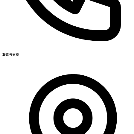
联系与支持