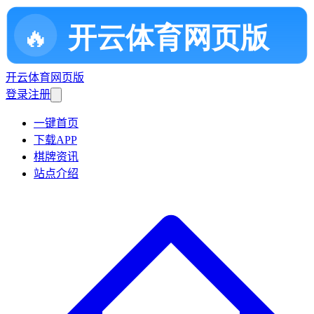
开云体育网页版
登录
注册
一键首页
下载APP
棋牌资讯
站点介绍