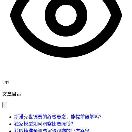
292
文章目录
斯诺克世锦赛的终极悬念，能提前破解吗？
独家模型如何洞察比赛脉搏？
获取精准预测与沉浸观赛的官方路径