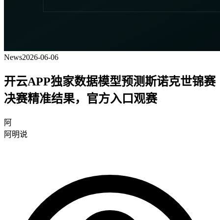
News
2026-06-06
开云APP独家数据模型预测斯诺克世锦赛
决赛精准结果，官方入口观赛
阿
阿明说