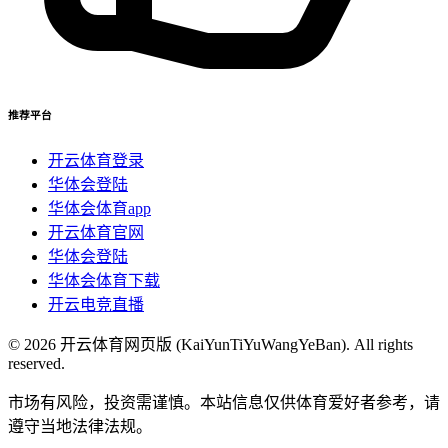
推荐平台
开云体育登录
华体会登陆
华体会体育app
开云体育官网
华体会登陆
华体会体育下载
开云电竞直播
© 2026 开云体育网页版 (KaiYunTiYuWangYeBan). All rights
reserved.
市场有风险，投资需谨慎。本站信息仅供体育爱好者参考，请
遵守当地法律法规。