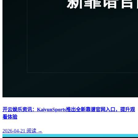
开云娱乐资讯：KaiyunSports推出全新靠谱官网入口，提升观
看体验
2026-04-21
阅读
→