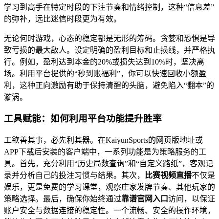
学习到高手在特定时段的下注节奏和情绪控制，这种“信息差”
的弥补，远比迷信时段更为有效。
无论何时游戏，心态的稳定都是无形的筹码。贪婪和恐惧是导
致亏损的最大敌人。设定明确的盈利目标和止损线，并严格执
行。例如，盈利达到本金的20%或损失达到10%时，坚决离
场。利用平台提供的“秒到账福利”，你可以快速回收小额盈
利，这种正向激励有助于保持清醒的头脑，避免陷入“翻本”的
漩涡。
工具赋能：如何利用平台功能提升胜率
工欲善其事，必先利其器。在KaiyunSports的网页版地址或
APP下载后安装的客户端中，一系列功能是为策略服务的工
具。首先，充分利用“历史局数查询”和“自定义路纸”，客观记
录并分析自己的投注习惯与结果。其次，
比赛视频直播
不仅是
娱乐，更是免费的学习课堂，观察庄家发牌节奏、其他玩家的
策略选择。最后，确保你始终通过
靠谱官网入口
访问，以保证
账户安全与数据连接的稳定性。一个流畅、安全的操作环境，