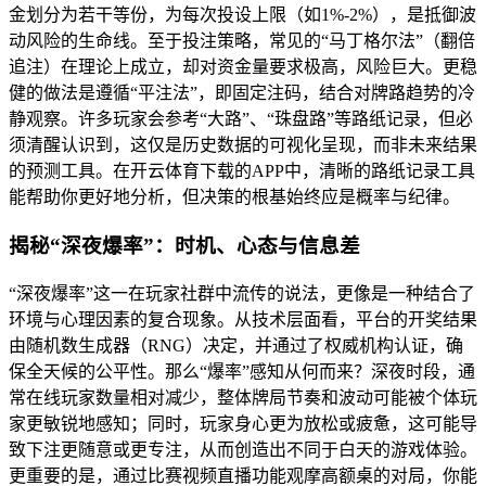
金划分为若干等份，为每次投设上限（如1%-2%），是抵御波
动风险的生命线。至于投注策略，常见的“马丁格尔法”（翻倍
追注）在理论上成立，却对资金量要求极高，风险巨大。更稳
健的做法是遵循“平注法”，即固定注码，结合对牌路趋势的冷
静观察。许多玩家会参考“大路”、“珠盘路”等路纸记录，但必
须清醒认识到，这仅是历史数据的可视化呈现，而非未来结果
的预测工具。在开云体育下载的APP中，清晰的路纸记录工具
能帮助你更好地分析，但决策的根基始终应是概率与纪律。
揭秘“深夜爆率”：时机、心态与信息差
“深夜爆率”这一在玩家社群中流传的说法，更像是一种结合了
环境与心理因素的复合现象。从技术层面看，平台的开奖结果
由随机数生成器（RNG）决定，并通过了权威机构认证，确
保全天候的公平性。那么“爆率”感知从何而来？深夜时段，通
常在线玩家数量相对减少，整体牌局节奏和波动可能被个体玩
家更敏锐地感知；同时，玩家身心更为放松或疲惫，这可能导
致下注更随意或更专注，从而创造出不同于白天的游戏体验。
更重要的是，通过比赛视频直播功能观摩高额桌的对局，你能