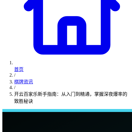
首页
/
棋牌资讯
/
开云百家乐新手指南：从入门到精通，掌握深夜爆率的
致胜秘诀