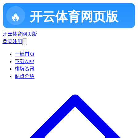
开云体育网页版
登录
注册
一键首页
下载APP
棋牌资讯
站点介绍